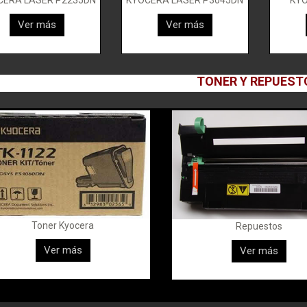
CERA LASER P2235DN
KYOCERA LASER P3045DN
KY
Ver más
Ver más
TONER Y REPUEST
Toner Kyocera
Repuestos
Ver más
Ver más