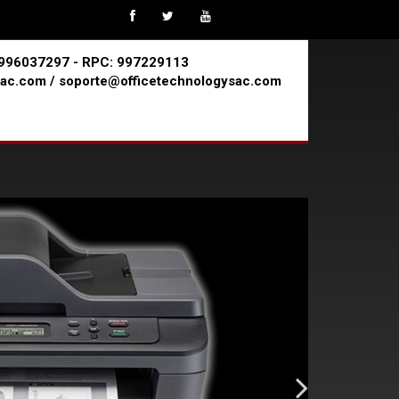
 #996037297 - RPC: 997229113
ac.com / soporte@officetechnologysac.com