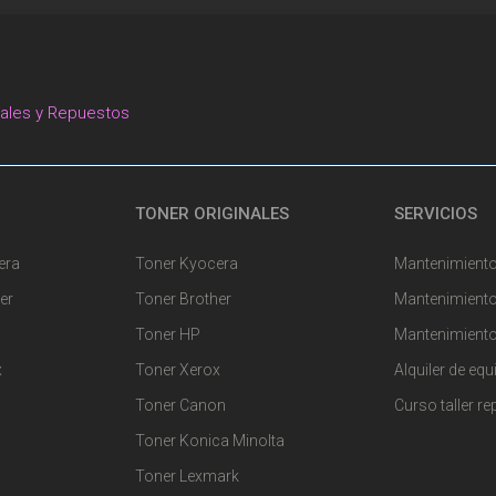
nales y Repuestos
TONER ORIGINALES
SERVICIOS
era
Toner Kyocera
Mantenimiento
er
Toner Brother
Mantenimiento
Toner HP
Mantenimiento
x
Toner Xerox
Alquiler de eq
Toner Canon
Curso taller r
Toner Konica Minolta
Toner Lexmark