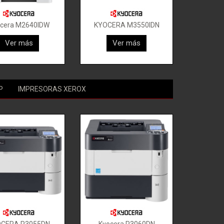
cera M2640IDW
KYOCERA M3550IDN
Ver más
Ver más
P
IMPRESORAS XEROX