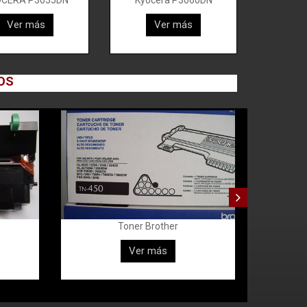
OCERA P3055DN
Kyocera P3060DN
Ver más
Ver más
OS
Toner Brother
Ver más